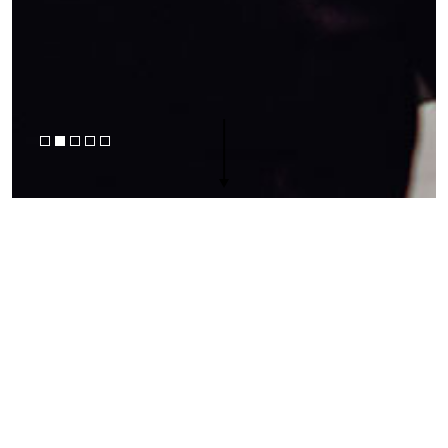
Für kreative Denkprozesse
und vertrauliche Gespräche
Sechs voll ausgestattete Konferenzräume
Neuste, audiovisuelle Technik
Flexible Möblierung mit Designanspruch
Geeignet für u.a.: Meetings, Workshops, tägliche
Termine