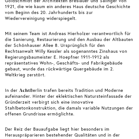
Goldschmidt der Architekten Breslauer und Salinger von
1921, die wie kaum ein anderes Haus deutsche Geschichte
vom Beginn des 20. Jahrhunderts bis zur
Wiedervereinigung widerspiegelt.
Mit seinem Team ist Andreas Hierholzer verantwortlich für
die Sanierung, Restaurierung und den Ausbau der Altbauten
der Schönhauser Allee 8. Ursprünglich für den
Rechtsanwalt Willy Kessler als sogenanntes Zinshaus von
Regierungsbaumeister E. Hoepfner 1911-1912 als
repräsentatives Wohn-, Geschäfts- und Fabrikgebäude
gebaut, wurde das rückwärtige Quergebäude im 2.
Weltkrieg zerstört.
Acht
In der
Berlin trafen bereits Tradition und Moderne
aufeinander. Hinter der eklektischen Natursteinfassade der
Gründerzeit verbirgt sich eine innovative
Stahlbetonkonstruktion, die damals variable Nutzungen der
offenen Grundrisse ermöglichte.
Der Reiz der Bauaufgabe liegt hier besonders im
Herauspräparieren bestehender Qualitäten und in der